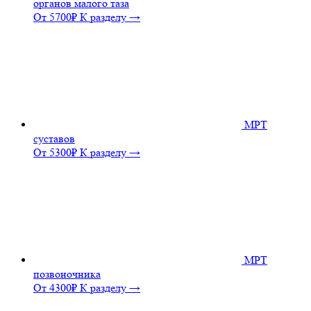
органов малого таза
От 5700₽
К разделу →
МРТ
суставов
От 5300₽
К разделу →
МРТ
позвоночника
От 4300₽
К разделу →