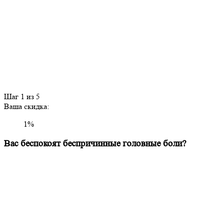
Шаг
1
из 5
Ваша скидка:
1
%
Вас беспокоят беспричинные головные боли?